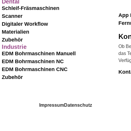
Dental
Schleif-Fräsmaschinen
App 
Scanner
Fern
Digitaler Workflow
Materialien
Kon
Zubehör
Industrie
Ob Be
EDM Bohrmaschinen Manuell
das T
Verfü
EDM Bohrmaschinen NC
EDM Bohrmaschinen CNC
Kont
Zubehör
Impressum
Datenschutz