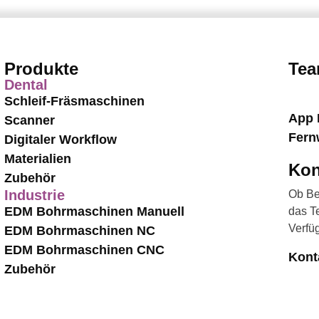
Produkte
Tea
Dental
Schleif-Fräsmaschinen
App 
Scanner
Fern
Digitaler Workflow
Materialien
Kon
Zubehör
Industrie
Ob Be
EDM Bohrmaschinen Manuell
das T
Verfü
EDM Bohrmaschinen NC
EDM Bohrmaschinen CNC
Kont
Zubehör