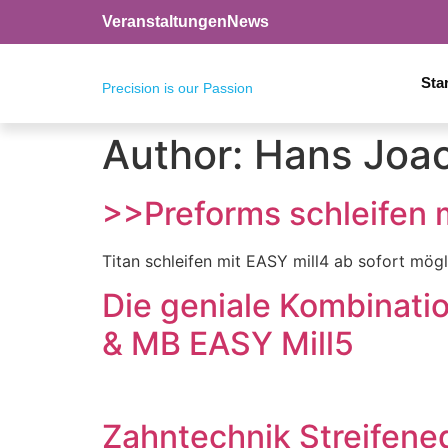
Veranstaltungen
News
Star
Precision is our Passion
Author:
Hans Joa
>>Preforms schleifen 
Titan schleifen mit EASY mill4 ab sofort mö
Die geniale Kombinatio
& MB EASY Mill5
Zahntechnik Streifene