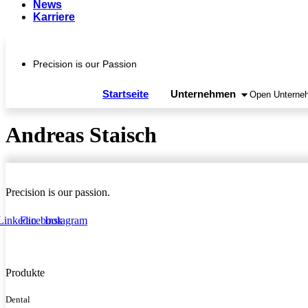
News
Karriere
Precision is our Passion
Startseite
Unternehmen
Open Unterne
Andreas Staisch
Precision is our passion.
Linkedin
Facebook
Instagram
Produkte
Dental