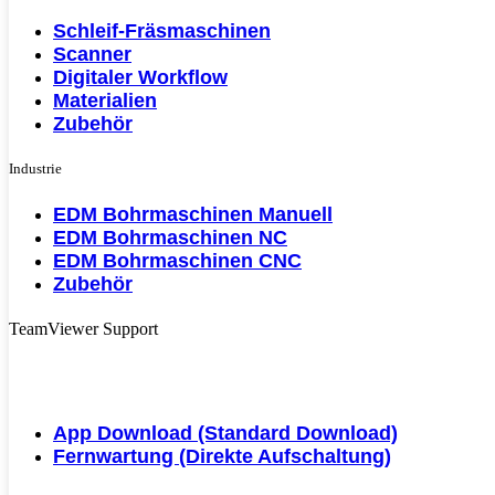
Schleif-Fräsmaschinen
Scanner
Digitaler Workflow
Materialien
Zubehör
Industrie
EDM Bohrmaschinen Manuell
EDM Bohrmaschinen NC
EDM Bohrmaschinen CNC
Zubehör
TeamViewer Support
App Download (Standard Download)
Fernwartung (Direkte Aufschaltung)